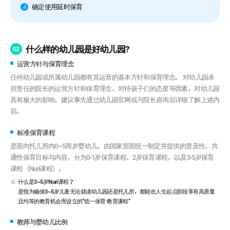
确定使用延时保育
4
什么样的幼儿园是好幼儿园?
02
运营方针与保育理念
任何幼儿园或所属幼儿园都有其运营的基本方针和保育理念。 对幼儿园承
担责任的院长的运营方针和保育理念、对待孩子们的态度等因素，对幼儿园
具有极大的影响，建议事先通过幼儿园官网或与院长咨询后详细了解上述内
容。
标准保育课程
是面向托儿所内0~5周岁婴幼儿，由国家层面统一制定并提供的普及性、共
通性保育目标与内容，分为0-1岁保育课程、2岁保育课程，以及3-5岁保育
课程（Nuri课程）。
什么是3~5岁Nuri课程？
是指为确保3~5岁儿童无论就读幼儿园还是托儿所，都能在人生起点阶段享有高质量
且均等的教育机会而设立的“统一保育·教育课程”
教师与婴幼儿比例