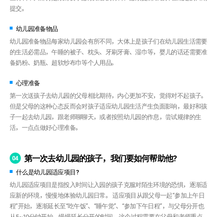
提交。
幼儿园准备物品
幼儿园准备物品每家幼儿园会有所不同，大体上是孩子们在幼儿园生活需要
的生活必需品，午睡的被子、枕头、牙刷牙膏、湿巾等，婴儿的话还需要准
备奶粉、奶瓶、超软纱布巾等个人用品。
心理准备
第一次送孩子去幼儿园的父母相比期待，内心更加不安，觉得对不起孩子。
但是父母的这种心态反而会对孩子适应幼儿园生活产生负面影响，最好和孩
子一起去幼儿园，跟老师聊聊天，或者按照幼儿园的作息，尝试规律的生
活，一点点做好心理准备。
第一次去幼儿园的孩子，我们要如何帮助他?
04
什么是幼儿园适应项目?
幼儿园适应项目是指投入时间让入园的孩子克服对陌生环境的恐惧，逐渐适
应新的环境，慢慢地体验幼儿园日常。 适应项目从跟父母一起“参加上午日
程”开始，逐渐延长至“吃午饭”、“睡午觉”、“参加下午日程”，与父母分开也
从5~10分钟开始，慢慢延长分开的时间。这个过程需要在父母和老师重点