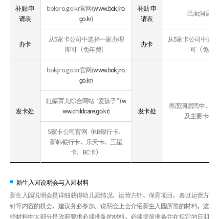
补贴 申
bokjiro.go.kr官网(
补贴 申
www.bokjiro.
邑面洞居民
请表
)
请表
go.kr
从5家卡公司中选择一家办理
从5家卡公司中选
办卡
办卡
即可（免年费）
可（免年
bokjiro.go.kr官网(
www.bokjiro.
)
go.kr
妊娠育儿综合网站 “爱孩子” (
w
邑面洞居民中、全
发卡处
)
发卡处
ww.childcare.go.kr
及主要卡公
5家卡公司官网（KB银行卡、
新韩银行卡、乐天卡、三星
卡、BC卡）
新生入园说明会与入园材料
新生入园说明会是详细获得幼儿园情况、运营方针、保育项目、各班运营方
针等内容的机会，建议务必参加。说明会上会介绍新生入园所需的材料，这
些材料中大部分是政府要求必须准备的材料，必须提前准备并在规定的日期