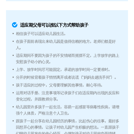
适应期父母可以按以下方式帮助孩子
相信孩子可以适应幼儿园生活。
在孩子面前表现出来幼儿园是值得信赖的地方，老师们都是好
人。
适应期间不要因为孩子的不安情绪而摇摆不定，上学放学的路上
安慰孩子幼小的心灵。
上学、放学时间尽可能固定，承诺的放学时间一定要准时。
分开的时候背着孩子悄悄离开或者说谎（“妈妈去趟洗手间”）。
孩子适应的过程中，父母要理解其他事情，耐心等待。
运用对话手册、注意事项等记录孩子们在适应期内出现的反应和
变化过程，并跟教师分享。
幼儿园里许多孩子一起生活，容易一起感冒等病毒性疾病，请增
强个人体质，严格注意个人卫生。
跟孩子一起分享在幼儿园经历的事情，比起伤心的往事，最好多
回想开心的事情，让孩子对幼儿园产生积极的想法。一直跟孩子
们聊幼儿园发生的伤心经历，会增加孩子对幼儿园的负面情绪，