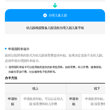
办理儿童入园
6
幼儿园根据预备入园流程办理入园儿童手续
申请国民幸福卡
政府以抵用券的形式为幼儿园保育费提供补贴。如果决定送孩子去幼儿园，
必须申请办理国民幸福卡。
使用国民幸福卡可以使用政府提供的多类抵用券，如保育费、幼儿学费、健康保险、
妊娠生育诊疗费、社会服务电子抵用券等。
办卡方法
线上
线下
申请补
申请政府补贴，可以认证幼儿
申请补
申请政府补贴，可
贴
园 保育费和幼儿学费
贴
园 保育费和