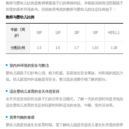
教师与婴幼儿比例是教师掌握孩子们的单独特征，并根据实际情况照顾孩子
所需的基本环境条件。目前政府考虑的教师与婴幼儿的法定比例如下：
教师与婴幼儿比例
年龄（周
0岁
1岁
2岁
3岁
4岁以上
岁）
分配比例
1:3
1:5
1:7
1:15
1:20
室内外环境的安全与整洁
婴幼儿期孩子们好奇心强、精力旺盛，容易发生安全事故，对疾病的抵抗力
低，幼儿园室内外设施是否安全、整洁是必须要仔细了解的部分。
适合婴幼儿发育的全天作息安排
全天作息安排应符合孩子们的日常生活模式，了解一天的作息时间是否包括
适合婴幼儿发育的充足的玩耍时间和适当的休息、午睡、室外活动等。
营养均衡的食谱
婴幼儿期是快速生长发育时期，需了解幼儿园是否提供儿童生长所需的营养