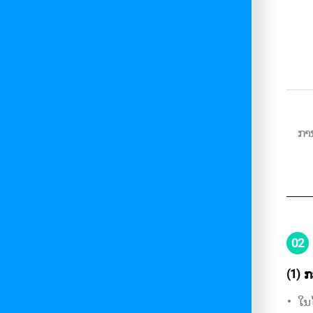
ກາ
02
(1)
ກ
ໃນໄ