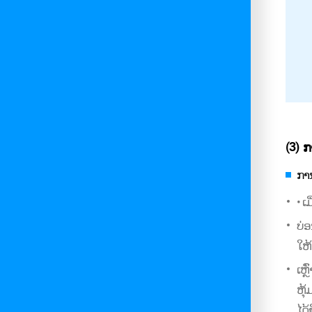
(3)
ກ
ກາ
• ເ
ບ່ອ
ໃຫ
ເຫຼ
ຫຸ
ໄດ້