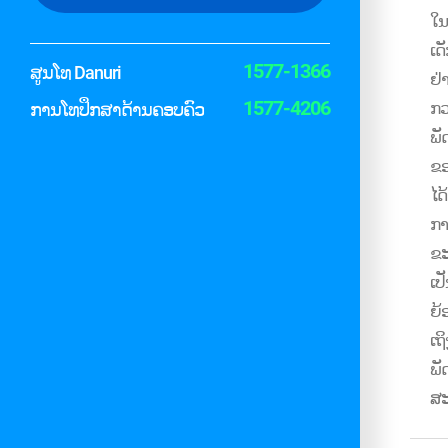
ໃນ
ເດ
1577-1366
ສູນໂທ Danuri
ຢ່
1577-4206
ກວ
ການໂທປຶກສາດ້ານຄອບຄົວ
ພ
ຂອ
ໄດ
ກາ
ຂ
ເປ
ຍ້
ເຖ
ພັ
ສ