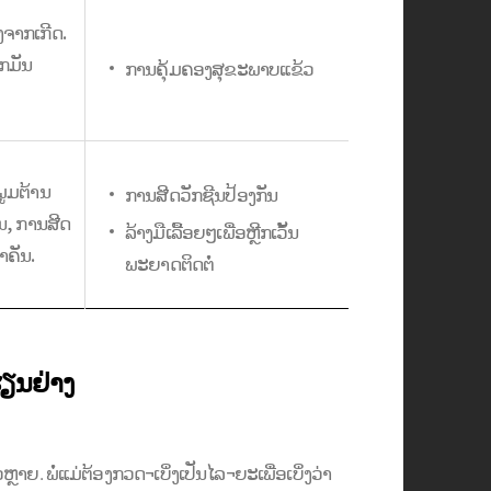
ງຈາກເກີດ.
ວກມັນ
ການຄຸ້ມຄອງສຸຂະພາບແຂ້ວ
ູມຕ້ານ
ການສີດວັກຊີນປ້ອງກັນ
້ນ, ການສີດ
ລ້າງມືເລື້ອຍໆເພື່ອຫຼີກເວັ້ນ
າຄັນ.
ພະຍາດຕິດຕໍ່
ຮຽນຢ່າງ
. ພໍ່ແມ່ຕ້ອງກວດ¬ເບິ່ງເປັນໄລ¬ຍະເພື່ອເບິ່ງວ່າ