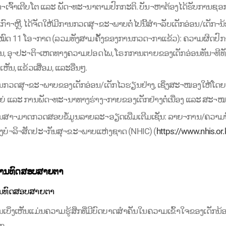
ົາ¬ເຈົ້າເຕີບໂຕ ແລະ ພັດ¬ທະ¬ນາຕາມປົກກະຕິ. ບັນ¬ຫາຕ້ອງໄດ້ຮັບການຊ
ກົາ¬ຫຼີ, ໄດ້ຈັດໃຫ້ມີການກວດສຸ¬ຂະ¬ພາບຕໍ່ໄປນີ້ສຳ¬ລັບເດັກອ່ອນ/ເດັກ
ງໝົດ 11 ໂອ¬ກາດ (ລວມທັງສາມຄັ້ງຂອງການກວດ¬ກາແຂ້ວ): ຄວາມຜິດປົກ
ວນ, ອຸ¬ປະ¬ຕິ¬ເຫດທາງຄວາມປອດໄພ, ໂຣກການຕາຍຂອງເດັກອ່ອນທັນ¬ທີທ
່ງເຫັນ, ແຂ້ວເສື່ອມ, ແລະອື່ນໆ.
ນກວດສຸ¬ຂະ¬ພາບຂອງເດັກອ່ອນ/ເດັກໄວຮຽນຢ່າງ, ເຊິ່ງສະ¬ໜອງໃຫ້ໂດຍບໍ່
ຍ່ ແລະ ການພັດ¬ທະ¬ນາທາງຮ່າງ¬ກາຍຂອງເດັກຢ່າງຕໍ່ເນື່ອງ ແລະ ສະ¬ໜອ
ານສາ¬ມາດກວດສອບຂໍ້ມູນລາຍລະ¬ອຽດເພີ່ມເຕີມເຊັ່ນ: ລາຍ¬ການ/ຄວາມຖີ
ງບໍ¬ລິ¬ສັດປະ¬ກັນສຸ¬ຂະ¬ພາບແຫ່ງຊາດ (NHIC) (
https://www.nhis.o
ານທົດສອບສາຍຕາ
ນທົດສອບສາຍຕາ
ເບິ່ງເຫັນແມ່ນຄວາມຮູ້ສຶກທີ່ມີບົດບາດສຳຄັນໃນຄວາມເຂົ້າໃຈຂອງເດັກນ້ອຍ
ກ.