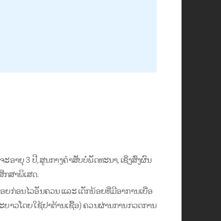
າຍຸ 3 ປີ, ສູນກາງຄຳສັບບໍ່ພັດທະນາ, ເຊິ່ງສົ່ງຜົນ
ສຶກສາພິເສດ.
ັກນ້ອຍກ່ອນໄວອັນຄວນ ແລະ ເດັກນ້ອຍທີ່ມີອາການເຍື່ອ
ວໄລຍະຍາວໂດຍໃຊ້ຢາຕ້ານເຊື້ອ) ຄວນຜ່ານການກວດການ