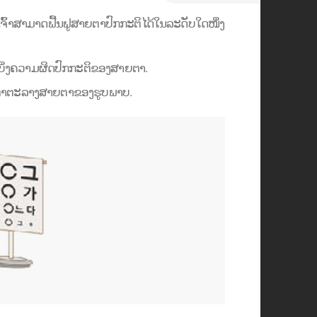
ຈົ້າສາມາດຟື້ນຟູສາຍຕາປົກກະຕິໄດ້ໃນລະດັບໃດໜຶ່ງ
າເບິ່ງຄວາມຜິດປົກກະຕິຂອງສາຍຕາ.
ໃຊ້ຕາຕະລາງສາຍຕາຂອງຮູບພາບ.