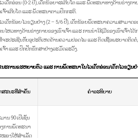
ວເດັກອ່ອນ (0-2 ປີ), ເດັກນ້ອຍຈະເຕີບໂຕ ແລະ ພັດທະນາທາງດ້ານຮ່າງກາຍໄວຫ
າເຈົ້າເຕີບໂຕ ແລະ ພັດທະນາຕາມປົກກະຕິ.
ໄວເດັກນ້ອຍໄວຮຽນຢ່າງ (2 – 5/6 ປີ), ເດັກນ້ອຍພັດທະນາຄວາມສາມາດອອ
່ອນໄຫວທາງດ້ານຮ່າງກາຍຂອງເຂົາເຈົ້າ ແລະ ການນໍາໃຊ້ມືຂອງເຂົາເຈົ້າໄດ້ກາ
ທີ່ຈະປະເຊີນກັບອຸປະຕິເຫດດ້ານຄວາມປອດໄພ ແລະ ຕິດເຊື້ອພະຍາດຕິດຕໍ່, ດັ່ງນ
າເຈົ້າ ແລະ ປົກປັກຮັກສາຢ່າງລະມັດລະວັງ.
ະນະການຂະຫຍາຍຕົວ ແລະ ການພັດທະນາໃນໄວເດັກອ່ອນ/ເດັກໄວຮຽນຢ່
ກສະນະທີ່ສໍາຄັນ
ຄໍາອະທິບາຍ
ມານ 90 ເປີເຊັນ
ງການພັດທະນາ
ໝອງໃຫ້ສໍາເລັດ