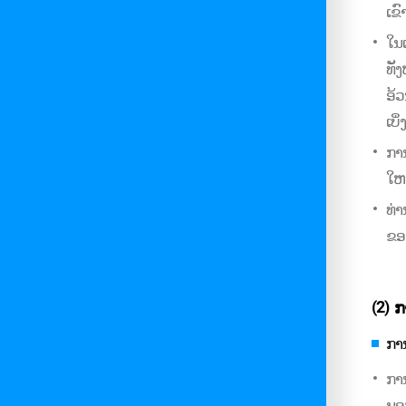
ເຂ
ໃນເ
ທັ
ອ້
ເບິ
ກາ
ໃຫ
ທ່
ຂອ
(2)
ກ
ກາ
ການ
ນອ