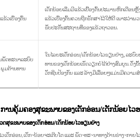
ເດັກນ້ອຍເລີ່ມມີແຂ້ວເບື້ອງຕົ້ນປະມານຫົກເດືອນຫຼັ
ແຂ້ວເບື້ອງຕົ້ນ
ແຂ້ວເບື້ອງຕົ້ນຄວນຖືກຮັກສາໄວ້ໃຫ້ດີ ເພາະວ່າພ
ຮັບປະກັນສະຖານທີ່ຂອງແຂ້ວຖາວອນ.
ໃນໄລຍະເດັກອ່ອນ/ເດັກນ້ອຍໄວຮຽນຢ່າງ, ລະບົບພ
ນພັດທະນາລະບົບ
ທານຂອງເດັກນ້ອຍເຮັດວຽກບໍ່ໄດ້ຢ່າງສົມບູນ. ດັ່ງນັ
ພູມຕ້ານທານ
ວັກຊີນປ້ອງກັນ ແລະ ລ້າງມືເລື້ອຍໆແມ່ນມີຄວາມສໍ
ການຄຸ້ມຄອງສຸຂະພາບຂອງເດັກອ່ອນ/ເດັກນ້ອຍໄວ
ວດສຸຂະພາບຂອງເດັກອ່ອນ/ເດັກນ້ອຍໄວຮຽນຢ່າງ
ວເດັກອ່ອນ, ເດັກ¬ນ້ອຍຈະເຕີບໂຕ ແລະ ພັດ¬ທະ¬ນາທາງດ້ານຮ່າງ¬ກາຍໄວຫຼາຍ