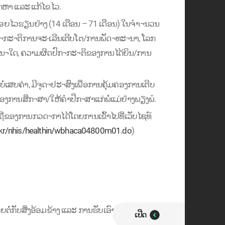
ອກຫາ ແລະ ແກ້ໄຂໄວ.
¬ນ້ອຍໄວຮຽນຢ່າງ (14 ເດືອນ – 71 ເດືອນ) ໃນຈຳ¬ນວນ
¬ກະ¬ຕິການຈະ-ເລີນເຕີບໂຕ/ການພັດ¬ທະ¬ນາ, ໂລກ
ັນ¬ໃດ, ຄວາມຜິດປົກ¬ກະ¬ຕິຂອງການໄດ້ຍິນ/ການ
ເສຍຄ່າ, ມີຈຸດ¬ປະ¬ສົງເພື່ອການຄຸ້ມຄອງການເຕີບ
ງການສຶກ¬ສາ/ໃຫ້ຄຳປຶກ¬ສາແກ່ພໍ່ແມ່ຢ່າງພຽງພໍ.
່ຂອງການກວດ¬ກາໄດ້ໂດຍການເຂົ້າໄປທີ່ເວັບໄຊທ໌
r.kr/nhis/healthin/wbhaca04800m01.do
)
ຕໍ່ກັບສິ່ງອ້ອມຂ້າງ ແລະ ການຮັບເອົາຂໍ້ມູນພາຍ
ເປີດ