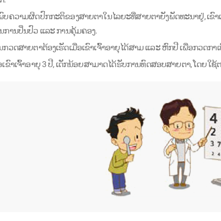
າພົບຄວາມຜິດປົກກະຕິຂອງສາຍຕາໃນໄລຍະທີ່ສາຍຕາຍັງພັດທະນາຢູ່, ເຂົາເ
ນການປິ່ນປົວ ແລະ ການຄຸ້ມຄອງ.
ນກວດສາຍຕາຕ້ອງເຮັດເມື່ອເຂົາເຈົ້າອາຍຸໄດ້ສາມ ແລະ ຫົກປີ ເພື່ອກວດກ
ື່ອເຂົາເຈົ້າອາຍຸ 3 ປີ, ເດັກນ້ອຍສາມາດໄດ້ຮັບການທົດສອບສາຍຕາ, ໂດຍ