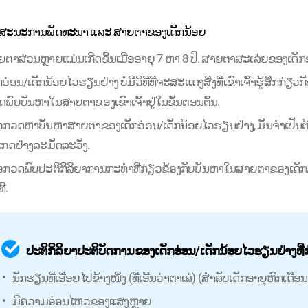
ກສະນະການພັດທະນາ ແລະ ສາຍຕາຂອງເດັກນ້ອຍ
ຕາສ່ວນຫຼາຍແມ່ນເກີດຂຶ້ນເມື່ອອາຍຸ 7 ຫາ 8 ປີ. ສາຍຕາສະເລ່ຍຂອງເດັກອາຍຸ 
ກອ່ອນ/ເດັກນ້ອຍໄວຮຽນຢ່າງ ບໍ່ມີວິທີທີ່ຈະສະແດງສິ່ງທີ່ເຂົາເຈົ້າຮູ້ສຶກກ່ຽວກັບສ
ພົບບັນຫາໃນສາຍຕາຂອງເຂົາເຈົ້າຢູ່ໃນຂັ້ນຕອນຕົ້ນ.
ື່ອກວດຫາບັນຫາສາຍຕາຂອງເດັກອ່ອນ/ເດັກນ້ອຍໄວຮຽນຢ່າງ, ມັນຈໍາເປ
ເກດຢ່າງລະມັດລະວັງ.
ື່ອກວດພົບປະຕິກິລິຍາການກະທຳທີ່ກ່ຽວຂ້ອງກັບບັນຫາໃນສາຍຕາຂອງເດ
ທີ.
ປະຕິກິລິຍາປະຕິບັດການຂອງເດັກອ່ອນ/ເດັກນ້ອຍໄວຮຽນຢ່າງທ
ນັກຮຽນທີ່ເອື່ອຍໄປຂ້າງໜຶ່ງ (ທີ່ເອີ້ນວ່າຕາເລ່) (ສຳລັບເດັກອາຍຸຫົກເດືອນ ຫ
ມີຄວາມອ່ອນໄຫວຂອງແສງຫຼາຍ