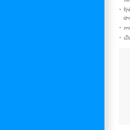
ຖ້
ຜ່າ
ກາ
ເມ