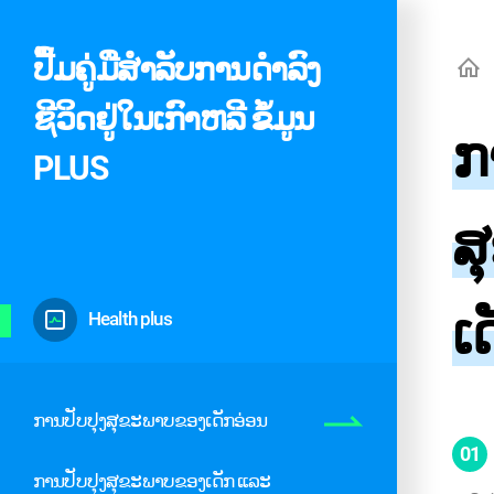
ປື້ມຄູ່ມືສໍາລັບການດໍາລົງ
ຊີວິດຢູ່ໃນເກົາຫລີ ຂໍ້ມູນ
ກ
PLUS
ສ
ເ
Health plus
ການປັບປຸງສຸຂະພາບຂອງເດັກອ່ອນ
01
ການປັບປຸງສຸຂະພາບຂອງເດັກ ແລະ