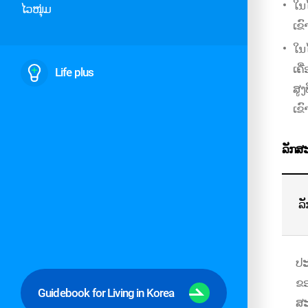
ໃນໄ
ໄວໜຸ່ມ
ເຂົ
ໃນ
ເຄື
Life plus
ສູງ
ເຂົ
ລັກສ
ລັ
ປະ
ຂອ
Guidebook for Living in Korea
ສະ