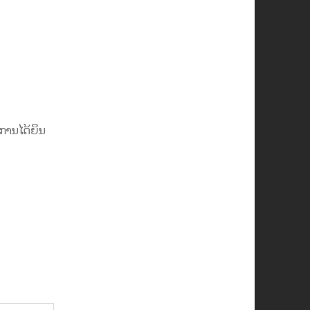
ການໄດ້ຍິນ