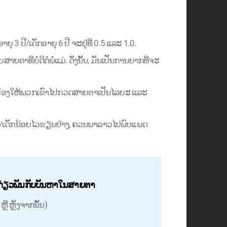
3 ປີ/ເດັກອາຍຸ 6 ປີ ຈະຢູ່ທີ່ 0.5 ແລະ 1.0.
າຍຕາທີ່ບໍ່ດີຕໍ່ພໍ່ແມ່. ດັ່ງນັ້ນ, ມັນເປັນການຍາກທີ່ຈະ
ັນຕ້ອງໃຫ້ພວກເຂົາໄປກວດສາຍຕາເປັນໄລຍະ ແລະ
ັກ/ເດັກນ້ອຍໄວຮຽນຢ່າງ, ຄວນພາລາວໄປພົບແພດ
ີ່ກ່ຽວພັນກັບບັນຫາໃນສາຍຕາ
ຼື ຫຼັງຈາກນັ້ນ)