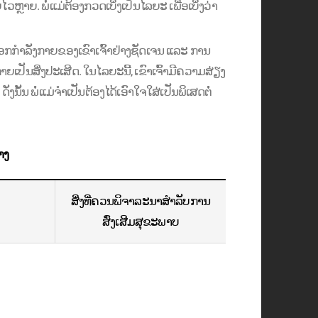
ຼາຍ. ພໍ່ແມ່ຕ້ອງກວດເບິ່ງເປັນໄລຍະ ເພື່ອເບິ່ງວ່າ
ກກໍາລັງກາຍຂອງເຂົາເຈົ້າຢ່າງຊັດເຈນ ແລະ ການ
ຍເປັນສິ່ງປະເສີດ. ໃນໄລຍະນີ້, ເຂົາເຈົ້າມີຄວາມສ່ຽງ
ັ້ນ ພໍ່ແມ່ຈໍາເປັນຕ້ອງໄດ້ເອົາໃຈໃສ່ເປັນພິເສດຕໍ່
າງ
ສິ່ງທີ່ຄວນພິຈາລະນາສໍາລັບການ
ສົ່ງເສີມສຸຂະພາບ