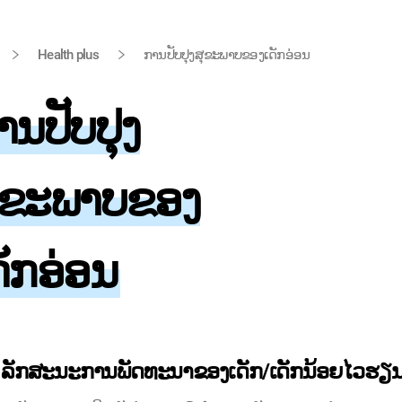
ໄປທີ່ ຂໍ້ຄວາມຫຼັກ
Health plus
ການປັບປຸງສຸຂະພາບຂອງເດັກອ່ອນ
ານປັບປຸງ
ຸຂະພາບຂອງ
ດັກອ່ອນ
ລັກສະນະການພັດທະນາຂອງເດັກ/ເດັກນ້ອຍໄວຮຽນ