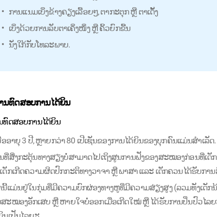
ການແນມເບິ່ງຂ້າງຄຽງເລື້ອຍໆ, ຕາກະຕຸກ ຫຼື ຕາເດັ້ງ
ເບິ່ງດ້ວຍການລັບຕາເຄິ່ງໜຶ່ງ ຫຼື ຄິ້ວຍົກຂື້ນ
ນັ່ງໃກ້ກັບໂທລະພາບ.
ານທົດສອບການໄດ້ຍິນ
ນທົດສອບການໄດ້ຍິນ
ມື່ອອາຍຸ 3 ປີ, ຫຼາຍກວ່າ 80 ເປີເຊັນຂອງການໄດ້ຍິນຂອງບຸກຄົນແມ່ນສໍາເລັດ.
ນທີ່ສິ່ງກະຕຸ້ນທາງສຽງບໍ່ສາມາດໄປເຖິງສູນການຟັງຂອງສະໝອງກ່ອນທີ່ເດັກຈະອ
້ເດັກເກີດຄວາມຜິດປົກກະຕິທາງວາຈາ ຫຼື ພາສາ ແລະ ເດັກຄວນໄດ້ຮັບການ
ົ່ານີ້ແມ່ນຢູ່ໃນກຸ່ມທີ່ມີຄວາມບົກຜ່ອງທາງຫູທີ່ມີຄວາມສ່ຽງສູງ (ລວມທັງເດ
້ມສະໝອງອັກເສບ ຫຼື ຫາຍໃຈບໍ່ອອກເມື່ອເກີດໃໝ່ ຫຼື ໄດ້ຮັບການປິ່ນປົ
ຍິນເປັນໄລຍະ.