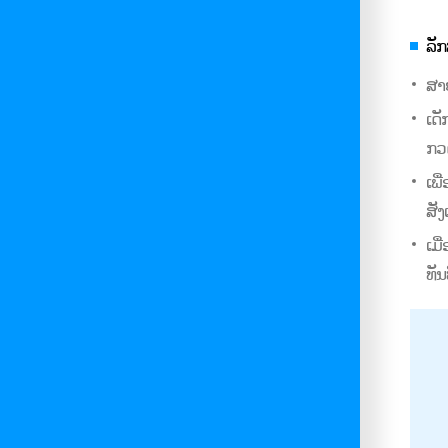
ລັ
ສາຍ
ເດັ
ກວດ
ເພ
ສັງ
ເມ
ທັນ