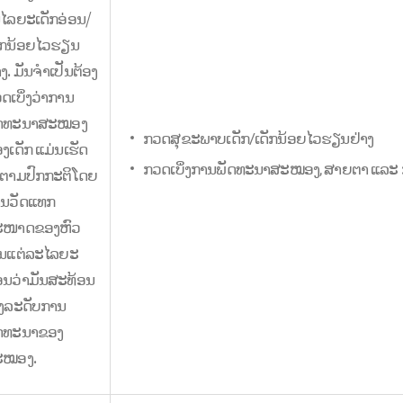
ໄລຍະເດັກອ່ອນ/
ັກນ້ອຍໄວຮຽນ
າງ. ມັນຈຳເປັນຕ້ອງ
ດເບິ່ງວ່າການ
ັດທະນາສະໝອງ
ກວດສຸຂະພາບເດັກ/ເດັກນ້ອຍໄວຮຽນຢ່າງ
ງເດັກ ແມ່ນເຮັດ
ກວດເບິ່ງການພັດທະນາສະໝອງ, ສາຍຕາ ແລະ 
້ຕາມປົກກະຕິໂດຍ
ນວັດແທກ
ະໜາດຂອງຫົວ
ັນແຕ່ລະໄລຍະ
ອນວ່າມັນສະທ້ອນ
ິງລະດັບການ
ດທະນາຂອງ
ະໝອງ.