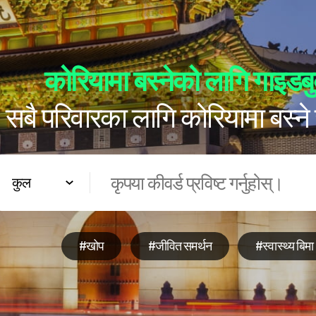
본문바로가기
कोरियामा बस्नेको लागि गाइडबु
सबै परिवारका लागि कोरियामा बस्ने
#खोप
#जीवित समर्थन
#स्वास्थ्य बिमा